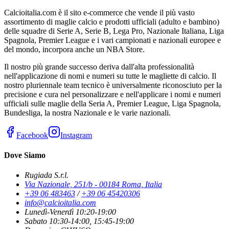
Calcioitalia.com è il sito e-commerce che vende il più vasto
assortimento di maglie calcio e prodotti ufficiali (adulto e bambino)
delle squadre di Serie A, Serie B, Lega Pro, Nazionale Italiana, Liga
Spagnola, Premier League e i vari campionati e nazionali europee e
del mondo, incorpora anche un NBA Store.
Il nostro più grande successo deriva dall'alta professionalità
nell'applicazione di nomi e numeri su tutte le magliette di calcio. Il
nostro pluriennale team tecnico è universalmente riconosciuto per la
precisione e cura nel personalizzare e nell'applicare i nomi e numeri
ufficiali sulle maglie della Seria A, Premier League, Liga Spagnola,
Bundesliga, la nostra Nazionale e le varie nazionali.
Facebook
Instagram
Dove Siamo
Rugiada S.r.l.
Via Nazionale, 251/b - 00184 Roma, Italia
+39 06 483463
/
+39 06 45420306
info@calcioitalia.com
Lunedì-Venerdì 10:20-19:00
Sabato 10:30-14:00, 15:45-19:00