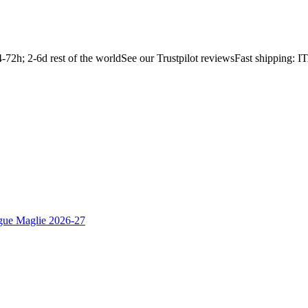
2h; 2-6d rest of the world
See our Trustpilot reviews
Fast shipping: 
gue Maglie 2026-27