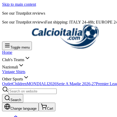
Skip to main content
See our Trustpilot reviews
See our Trustpilot reviews
Fast shipping: ITALY 24-48h; EUROPE 24-7
Toggle menu
Home
Club's Teams
Nazionali
Vintage Shirts
Other Sports
Outlet
Children
MONDIALI2026
Serie A Maglie 2026-27
Premier Lea
Search
Change language
Cart