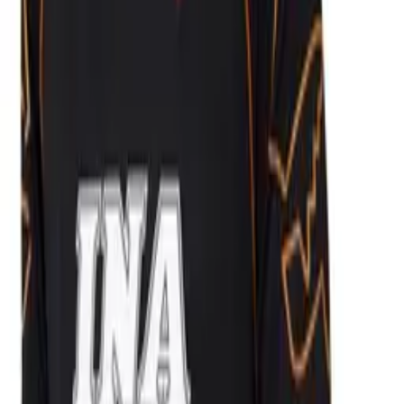
€
150.00
AS Roma
AS ROMA MAGLIA HOME 2025-26
€
100.00
AS Roma
AS ROMA MAGLIA AWAY 2025-26
€
100.00
AS Roma
AS ROMA MAGLIA AWAY 2024-25
€
100.00
AS Roma
AS ROMA MAGLIA 3RD 2024-25
€
100.00
AS Roma