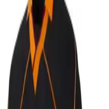
Search
Change language
Carrello
Italia Serie A
AS Roma
AS Roma
Acquista nel nostro Store della
A.S. Roma
. La
A.S. Roma
, o
semplicemente la
Roma
, è la
squadra della capitale
, che vanta negli
ultimi 4 decenni vari trofei vinti tra
Scudetti
,
Coppe Italia
e
Supercoppe Italiane
. La
maglia della Roma
è la classica casacca
rossa con bordi gialli
e riprende chiaramente il
giallo-rosso
dei
colori sociali, per le trasferte sono previste
2 maglie
: una tutta nera e
una tutta bianca.
Filtri
Serie A Maglie 2026-27