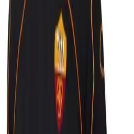
Maglie
Pantaloncini e Calzettoni
Tute e Maglie Allenamento
Bambino
Abbigliamento
Orologi
Accessori
72
prodotti
Filtri
AS Roma
AS ROMA MAGLIA HOME 2026-27
€
100.00
AS Roma
AS ROMA MAGLIA AWAY 2026-27
€
100.00
AS Roma
AS ROMA MAGLIA MATCH HOME 2026-27