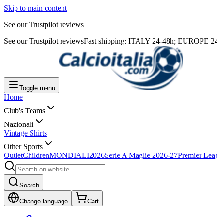
Skip to main content
See our Trustpilot reviews
See our Trustpilot reviews
Fast shipping: ITALY 24-48h; EUROPE 24-7
Toggle menu
Home
Club's Teams
Nazionali
Vintage Shirts
Other Sports
Outlet
Children
MONDIALI2026
Serie A Maglie 2026-27
Premier Lea
Search
Change language
Cart