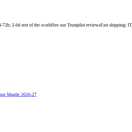
2h; 2-6d rest of the world
See our Trustpilot reviews
Fast shipping: 
gue Maglie 2026-27